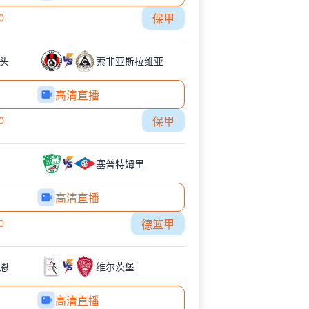
0
保甲
头
索非亚斯拉维亚
高清直播
0
保甲
塞普特姆里
高清直播
0
德篮甲
恩
维尔茨堡
高清直播