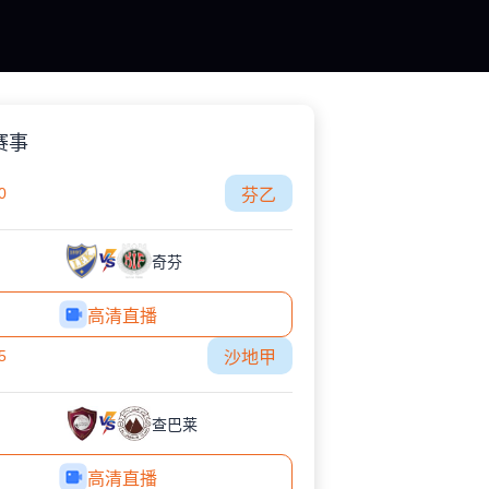
赛事
0
芬乙
奇芬
高清直播
5
沙地甲
查巴莱
高清直播