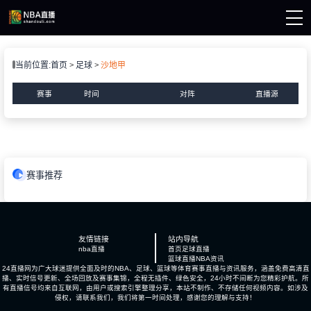
页
当前位置:
首页
足球
沙地甲
A直播
A资讯
赛事
时间
对阵
直播源
A录像
赛事推荐
友情链接
站内导航
nba直播
首页
足球直播
篮球直播
NBA资讯
24直播网为广大球迷提供全面及时的NBA、足球、篮球等体育赛事直播与资讯服务，涵盖免费高清直
播、实时信号更新、全场回放及赛事集锦，全程无插件、绿色安全，24小时不间断为您精彩护航。所
有直播信号均来自互联网，由用户或搜索引擎整理分享，本站不制作、不存储任何视频内容。如涉及
侵权，请联系我们，我们将第一时间处理，感谢您的理解与支持！