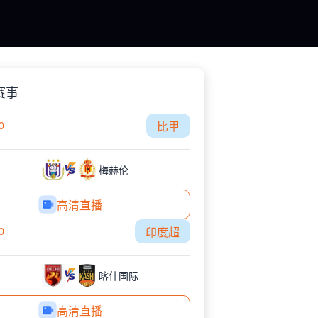
赛事
0
比甲
梅赫伦
高清直播
0
印度超
喀什国际
高清直播