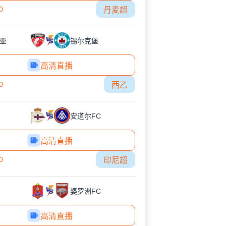
0
丹麦超
亚
锡尔克堡
高清直播
0
西乙
安道尔FC
高清直播
0
印尼超
婆罗洲FC
高清直播