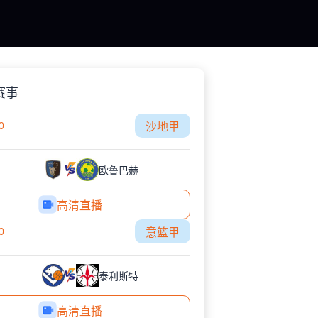
赛事
0
沙地甲
欧鲁巴赫
高清直播
0
意篮甲
泰利斯特
高清直播