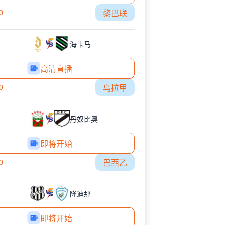
0
黎巴联
海卡马
高清直播
0
乌拉甲
丹奴比奥
即将开始
0
巴西乙
隆迪那
即将开始