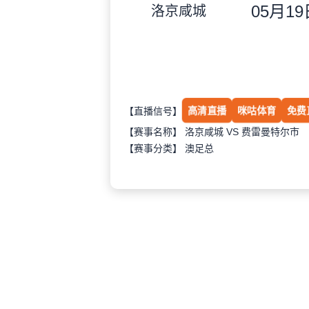
05月19日
洛京咸城
高清直播
咪咕体育
免费
【直播信号】
【赛事名称】 洛京咸城 VS 费雷曼特尔市
【赛事分类】
澳足总