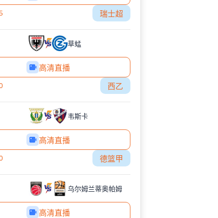
5
瑞士超
草蜢
高清直播
0
西乙
韦斯卡
高清直播
0
德篮甲
乌尔姆兰蒂奥帕姆
高清直播