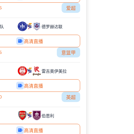
5
爱超
队
德罗赫达联
高清直播
5
意篮甲
雷吉奥伊美拉
高清直播
0
英超
伯恩利
高清直播