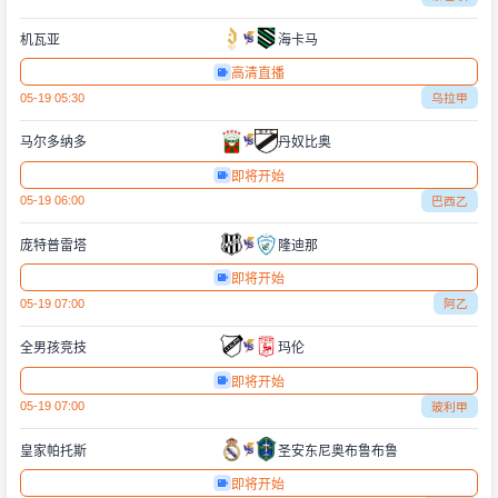
机瓦亚
海卡马
高清直播
05-19 05:30
乌拉甲
马尔多纳多
丹奴比奥
即将开始
05-19 06:00
巴西乙
庞特普雷塔
隆迪那
即将开始
05-19 07:00
阿乙
全男孩竞技
玛伦
即将开始
05-19 07:00
玻利甲
皇家帕托斯
圣安东尼奥布鲁布鲁
即将开始