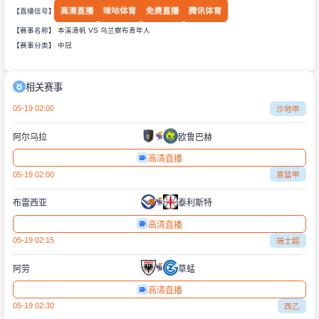
高清直播
咪咕体育
免费直播
腾讯体育
【直播信号】
【赛事名称】 本溪清帆 VS 乌兰察布青年人
【赛事分类】
中冠
相关赛事
05-19 02:00
沙地甲
阿尔乌拉
欧鲁巴赫
高清直播
05-19 02:00
意篮甲
布雷西亚
泰利斯特
高清直播
05-19 02:15
瑞士超
阿劳
草蜢
高清直播
05-19 02:30
西乙