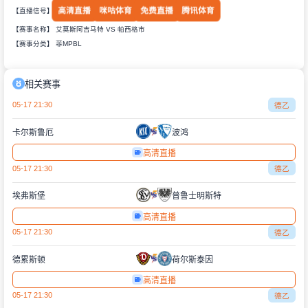
高清直播
咪咕体育
免费直播
腾讯体育
【直播信号】
【赛事名称】 艾莫斯阿吉马特 VS 帕西格市
【赛事分类】
菲MPBL
相关赛事
05-17 21:30
德乙
卡尔斯鲁厄
波鸿
高清直播
05-17 21:30
德乙
埃弗斯堡
普鲁士明斯特
高清直播
05-17 21:30
德乙
德累斯顿
荷尔斯泰因
高清直播
05-17 21:30
德乙