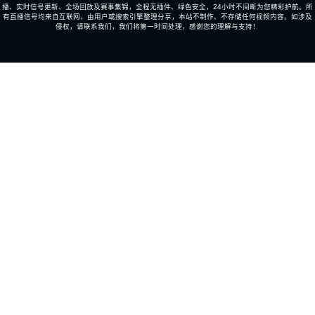
播、实时信号更新、全场回放及赛事集锦，全程无插件、绿色安全，24小时不间断为您精彩护航。所
有直播信号均来自互联网，由用户或搜索引擎整理分享，本站不制作、不存储任何视频内容。如涉及
侵权，请联系我们，我们将第一时间处理，感谢您的理解与支持！