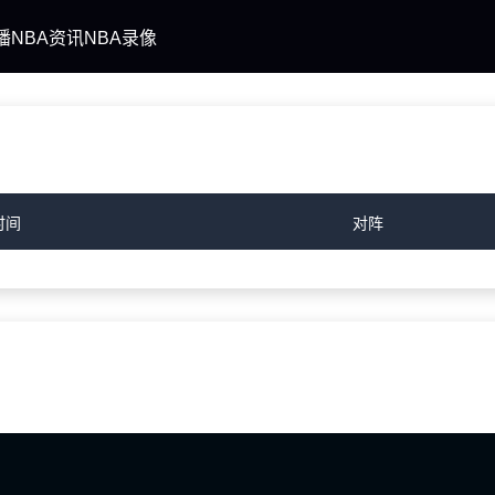
播
NBA资讯
NBA录像
时间
对阵